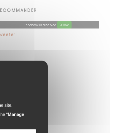
RECOMMANDER
Facebook is disabled.
Allow
weeter
e site.
he “
Manage