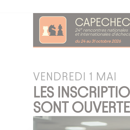
CAPECHEC
e
24
rencontres nationales
et internationales d'échec
du 24 au 31 octobre 2026
VENDREDI 1 MAI
LES INSCRIPTI
SONT OUVERTES