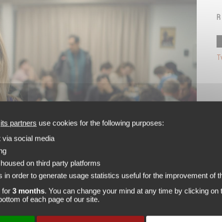
T
d
its partners
use cookies for the following purposes:
t via social media
ing
 housed on third party platforms
 in order to generate usage statistics useful for the improvement of th
e passage à CAPECHECS 2025
 for
3 months
. You can change your mind at any time by clicking on t
e bottom of each page of our site.
s inscrire en ligne aux différents tournois Opens