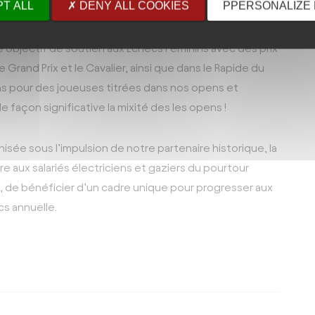
T ALL
DENY ALL COOKIES
PPERSONALIZE 
 objectif de soutien aux Échecs Féminins avec des prix
 Grand Prix et le Cavalier, ainsi que dans le Rapide du
s pour des joueuses titrées dans nos opens et
 façon significative la mixité des les opens !
sée sous l’impulsion de notre partenaire historique, la
 aux salariés électriciens et gaziers du pourtour
 de bénéficier d’un cadre unique pour progresser aux
cs annuelle.