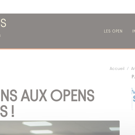
S
LES OPEN
I
s
Accueil
Ar
P
ONS AUX OPENS
 !