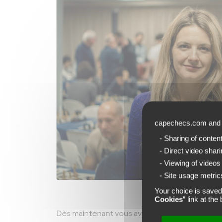
capechecs.com an
- Sharing of conten
- Direct video shar
- Viewing of videos
- Site usage metrics
Sophie Milliet d
Your choice is saved
Cookies
” link at th
Dès maintenant vous avez la possibilité de vou