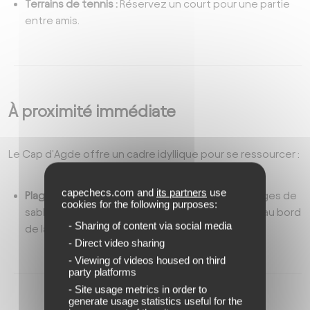
Terrains de tennis :
Réservez un court pour une partie
entre amis.
À proximité immédiate
Le Cap d'Agde offre un cadre idyllique pour se ressourcer :
capechecs.com and
its partners
use
Plages :
À quelques pas du site, profitez des plages de
cookies for the following purposes:
sable fin pour une baignade ou une promenade au bord
- Sharing of content via social media
de la Méditerranée.
- Direct video sharing
- Viewing of videos housed on third
party platforms
- Site usage metrics in order to
generate usage statistics useful for the