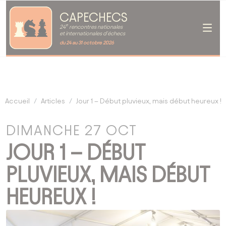
CAPECHECS
e
24
rencontres nationales
et internationales d'échecs
du 24 au 31 octobre 2026
Accueil
Articles
Jour 1 – Début pluvieux, mais début heureux !
DIMANCHE 27 OCT
JOUR 1 – DÉBUT
PLUVIEUX, MAIS DÉBUT
HEUREUX !