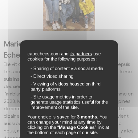
Marie-Fatou Diallo et sa maman :
capechecs.com and
its partners
use
Echecs, plage et mer… Le rêve !
cookies for the following purposes:
Elle vit dans le 17 e arrondissement de Paris et joue depuis
- Sharing of content via social media
trois ans : « J’ai essayé dans mon école et ça m’a plu. Je me
- Direct video sharing
suis inscrite dans un club, à Nomad’Echecs. C’est la
- Viewing of videos housed on third
deuxième fois que je viens au Cap d’Agde. J’adore
party platforms
l’ambiance et ce sont des petites vacances… » Comme en
- Site usage metrics in order to
2023, Marie-Fatou a retrouvé des copains et des copines
generate usage statistics useful for the
improvement of the site.
de son club au centre de la CCAS. « Ils sont une petite
dizaine, précise sa maman, qui l’accompagne : « On vient
Your choice is saved for
3 months
. You
can change your mind at any time by
aussi pour profiter du beau temps, qui n’est pas avec
clicking on the “
Manage Cookies
” link at
nous, aujourd’hui, mais l’an dernier, c’était très bien. Il y a les
the bottom of each page of our site.