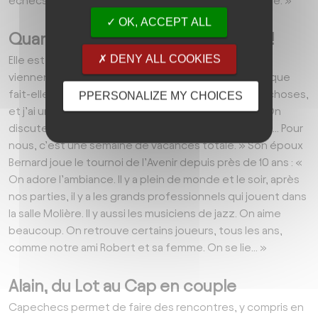
échecs et la mer à côté, c’est toujours bon à prendre. »
OK, ACCEPT ALL
Quand son mari joue, Heidi tricote !
DENY ALL COOKIES
Elle est Suisse d’origine et accompagne son mari. Ils
viennent de Montpellier. Comme Heidi ne joue pas, que
fait-elle durant les rondes ? « Je tricote, je fais des choses,
PPERSONALIZE MY CHOICES
et j’ai une copine qui vient elle aussi avec son mari. On
discute, on prend le thé, on tricote toutes les deux... Pour
nous, c’est une semaine de vacances totale. » Son époux
Bernard joue le tournoi de l’Avenir depuis près de 10 ans : «
On adore l’ambiance. Il y a plein de monde et le soir, après
nos parties, il y a les grands professionnels qui jouent dans
la salle Molière. Il y aussi les musiciens de jazz. On aime
beaucoup. On retrouve certains joueurs, tous les ans,
comme notre ami Robert et sa femme. On se lie… »
Alain, du Lot au Cap en couple
Capechecs permet de faire des rencontres, y compris en